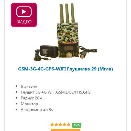
ВИДЕО
GSM-3G-4G-GPS-WIFI Глушилка 29 (Мгла)
6 антенн
Глушит 3G,4G,WiFi,GSM,DCS/PHS,GPS
Радиус 20м.
Монитор
Автономно до 3ч.
5 (2)