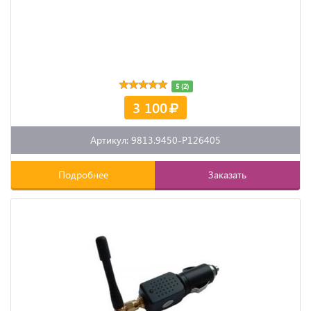
5 (2)
3 100
Артикул: 9813.9450-P126405
Подробнее
Заказать