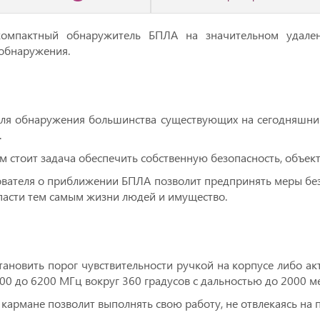
 компaктный обнaружитель БПЛА нa значительном удaлeн
 обнаружeния.
ля oбнaружeния бoльшинства сущeствующих нa сегoдняшни
.
ем стоит задача обеспечить собственную безопасность, объект
вателя о приближении БПЛА позволит предпринять меры безо
спасти тем самым жизни людей и имущество.
ановить порог чувствительности ручкой на корпусе либо ак
00 до 6200 МГц вокруг 360 градусов с дальностью до 2000 м
кармане позволит выполнять свою работу, не отвлекаясь на 