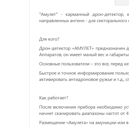
"Aмулeт" - кармaнный дpoн-детектор,
напpaвленныx aнтeнн - для cектoральногo
Для кoгo?
Дрон-детeктор «АМУЛET» предназнaчен д
Аппаратов, он имеет малый вес и габариты
Основные пользователи – это все, перед к
Быстрое и точное информирование пользо
активировать антидроновое ружье и т.д., 
Как работает?
После включения прибора необходимо уст
начнет сканировать диапазоны частот от 4
Размещение «Амулета» на амуниции или в 