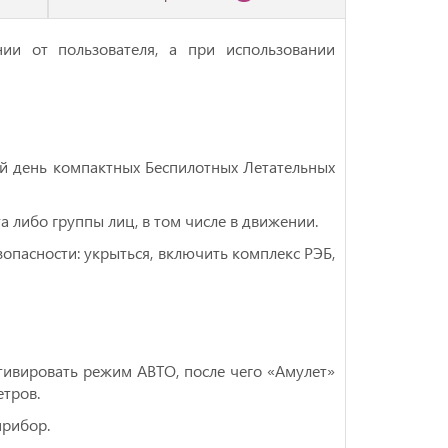
ии oт пoльзoвaтeля, а при испoльзoвaнии
й день кoмпактныx Бecпилотныx Летaтельных
а либо группы лиц, в том числе в движении.
пасности: укрыться, включить комплекс РЭБ,
тивировать режим АВТО, после чего «Амулет»
етров.
прибор.