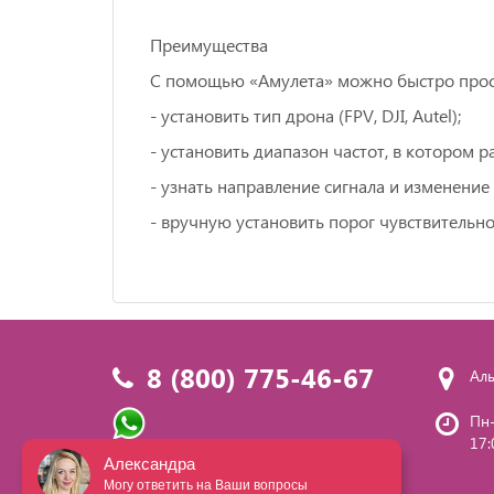
Преимущества
С помощью «Амулета» можно быстро проск
- установить тип дрона (FРV, DJI, Аutеl);
- установить диапазон частот, в котором р
- узнать направление сигнала и изменение
- вручную установить порог чувствительно
8 (800) 775-46-67
Аль
Пн-
17:
Написать нам
Александра
Могу ответить на Ваши вопросы