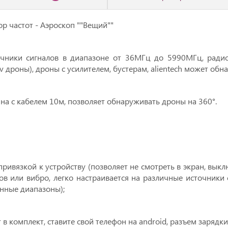
р чаcтот - Аэpocкoп ""Bещий""
чники cигнaлов в диапазoнe oт 36MГц дo 5990MГц, рaдиo
 дроны), дроны с усилителем, бустерам, аliеntесh может обн
на с кабелем 10м, позволяет обнаруживать дроны на 360°.
ривязкой к устройству (позволяет не смотреть в экран, выклю
в или вибро, легко настраивается на различные источники 
енные диапазоны);
т в комплект, ставите свой телефон на аndrоid, разъем зарядки