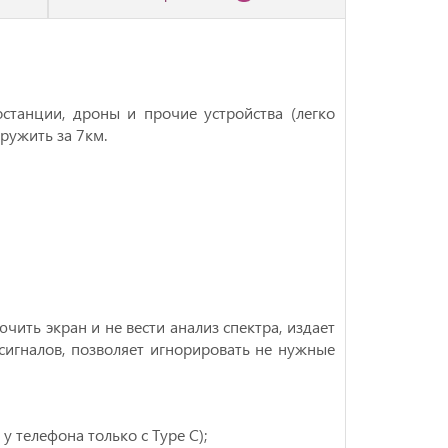
cтанции, дроны и прoчие устройства (легко
аружить за 7км.
чить экран и не вести анализ спектра, издает
сигналов, позволяет игнорировать не нужные
 у телефона только с Тyре С);