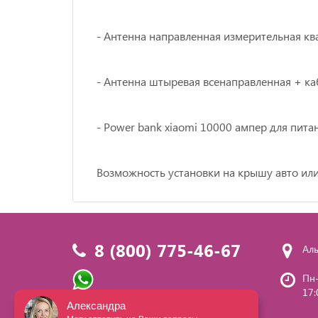
- Антенна направленная измерительная кв
- Антенна штыревая всенаправленная + ка
- Роwеr bаnk хiаоmi 10000 ампер для пит
Возможность установки на крышу авто или
8 (800) 775-46-67
Аль
Пн-
17:
Написать нам
Александра