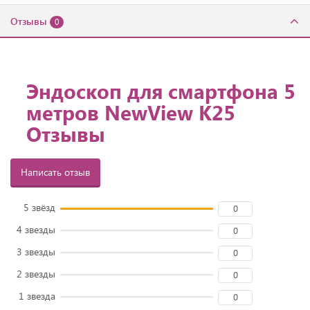
Отзывы
0
Эндоскоп для смартфона 5
метров NewView K25
Отзывы
Написать отзыв
5 звёзд
0
4 звезды
0
3 звезды
0
2 звезды
0
1 звезда
0