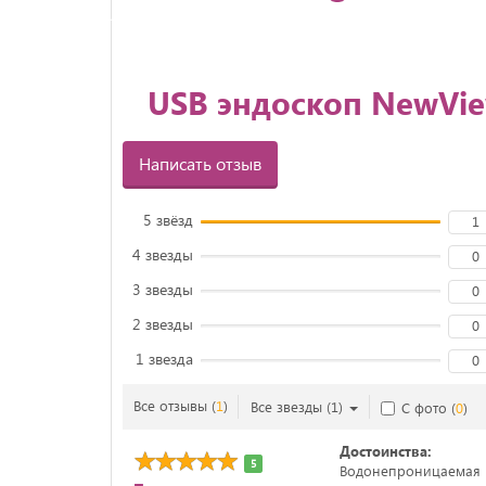
USB эндоскоп NewVi
Написать отзыв
5 звёзд
1
4 звезды
0
3 звезды
0
2 звезды
0
1 звезда
0
Все отзывы
(
1
)
Все звезды
(
1
)
С фото
(
0
)
Достоинства:
5
Водонепроницаемая м