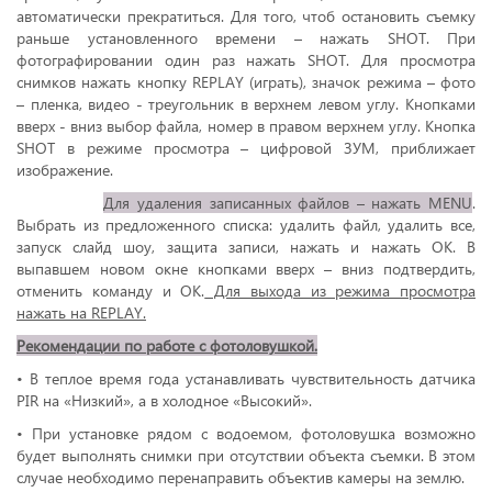
автоматически прекратиться. Для того, чтоб остановить съемку
раньше установленного времени – нажать SHOT. При
фотографировании один раз нажать SHOT. Для просмотра
снимков нажать кнопку REPLAY (играть), значок режима – фото
– пленка, видео - треугольник в верхнем левом углу. Кнопками
вверх - вниз выбор файла, номер в правом верхнем углу. Кнопка
SHOT в режиме просмотра – цифровой ЗУМ, приближает
изображение.
Для удаления записанных файлов – нажать MENU
.
Выбрать из предложенного списка: удалить файл, удалить все,
запуск слайд шоу, защита записи, нажать и нажать ОК. В
выпавшем новом окне кнопками вверх – вниз подтвердить,
отменить команду и ОК.
Для выхода из режима просмотра
нажать на REPLAY.
Рекомендации по работе с фотоловушкой.
• В теплое время года устанавливать чувствительность датчика
PIR на «Низкий», а в холодное «Высокий».
• При установке рядом с водоемом, фотоловушка возможно
будет выполнять снимки при отсутствии объекта съемки. В этом
случае необходимо перенаправить объектив камеры на землю.