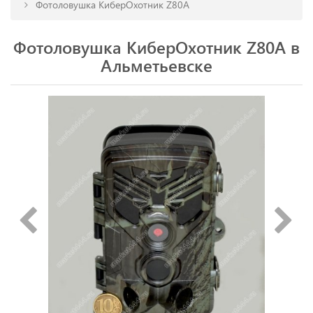
Фотоловушка КиберОхотник Z80A
Фотоловушка КиберОхотник Z80A в
Альметьевске