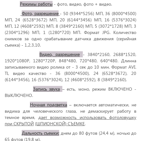
Режимы работы
- фото, видео, фото + видео.
Фото, разрешение
- 50 (9344*5256) МП, 36 (8000*4500)
МП, 24 (6528*3672) МП, 20 (6144*3456) МП, 16 (5376*3024)
МП, 12 (4608*2592) МП, 8 (3849*2160) МП, 5 (3072*1728) МП, 3
(2304*1296) МП, 1 (1280*720) МП. Формат JPG. Количество
снимков за одно срабатывание датчика движения (серийная
съемка) - 1,2,3,10.
Видео, разрешение
- 3840*2160, 2688*1520,
1920*1080Р, 1280*720Р, 848*480, 720*480, 640*480. Длинна
записываемого видео ролика от - 3 сек до 10 мин. Формат AVI.
TL видео качество - 36 (8000*4500), 24 (6528*3672), 20
(6144*3456), 16 (5376*3024), 12 (4608*2592), 8 (3849*2160).
Запись звука
– есть, моно, режим ВКЛЮЧЕНО -
ВЫКЛЮЧЕНО.
Ночная подсветка
– включается автоматически, не
видима для человеческого глаза, не демаскирует работу в
темное время,
дает возможность использовать фотоловушку
при СКРЫТОЙ
(ШПИОНСКОЙ) СЪЕМКЕ
.
Дальность съемки:
днем до 80 футов (24,4 м), ночью до
65 футов (19,8 м).