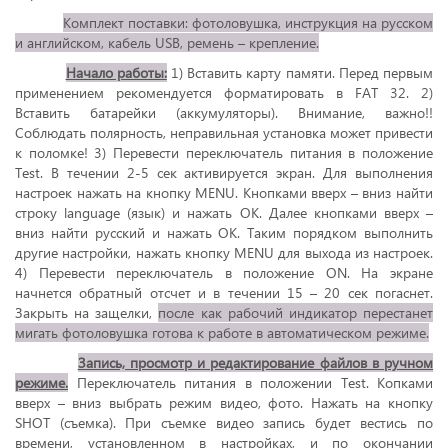
Комплект поставки: фотоловушка, инструкция на русском
и английском, кабель USB, ремень – крепление.
Начало работы:
1) Вставить карту памяти. Перед первым
применением рекомендуется форматировать в FAT 32. 2)
Вставить батарейки (аккумуляторы). Внимание, важно!!
Соблюдать полярность, неправильная установка может привести
к поломке! 3) Перевести переключатель питания в положение
Test. В течении 2-5 сек активируется экран. Для выполнения
настроек нажать на кнопку MENU. Кнопками вверх – вниз найти
строку language (язык) и нажать ОК. Далее кнопками вверх –
вниз найти русский и нажать ОК. Таким порядком выполнить
другие настройки, нажать кнопку MENU для выхода из настроек.
4) Перевести переключатель в положение ON. На экране
начнется обратный отсчет и в течении 15 – 20 сек погаснет.
Закрыть на защелки,
после как рабочий индикатор перестанет
мигать фотоловушка готова к работе в автоматическом режиме.
Запись, просмотр и редактирование файлов в ручном
режиме.
Переключатель питания в положении Test. Копками
вверх – вниз выбрать режим видео, фото. Нажать на кнопку
SHOT (съемка). При съемке видео запись будет вестись по
времени, установленном в настройках, и по окончании