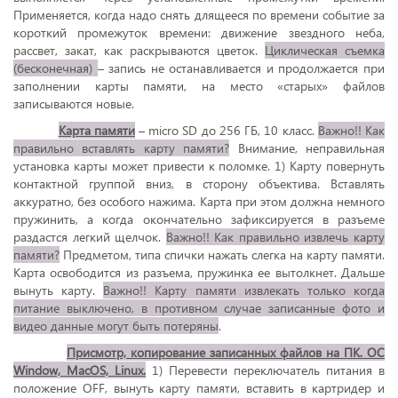
Применяется, когда надо снять длящееся по времени событие за
короткий промежуток времени: движение звездного неба,
рассвет, закат, как раскрываются цветок.
Циклическая съемка
(бесконечная)
– запись не останавливается и продолжается при
заполнении карты памяти, на место «старых» файлов
записываются новые.
Карта памяти
– micro SD до 256 ГБ, 10 класс.
Важно!! Как
правильно вставлять карту памяти?
Внимание, неправильная
установка карты может привести к поломке. 1) Карту повернуть
контактной группой вниз, в сторону объектива. Вставлять
аккуратно, без особого нажима. Карта при этом должна немного
пружинить, а когда окончательно зафиксируется в разъеме
раздастся легкий щелчок.
Важно!! Как правильно извлечь карту
памяти?
Предметом, типа спички нажать слегка на карту памяти.
Карта освободится из разъема, пружинка ее вытолкнет. Дальше
вынуть карту.
Важно!! Карту памяти извлекать только когда
питание выключено, в противном случае записанные фото и
видео данные могут быть потеряны
.
Присмотр, копирование записанных файлов на ПК. ОС
Window, MacOS, Linux.
1) Перевести переключатель питания в
положение OFF, вынуть карту памяти, вставить в картридер и