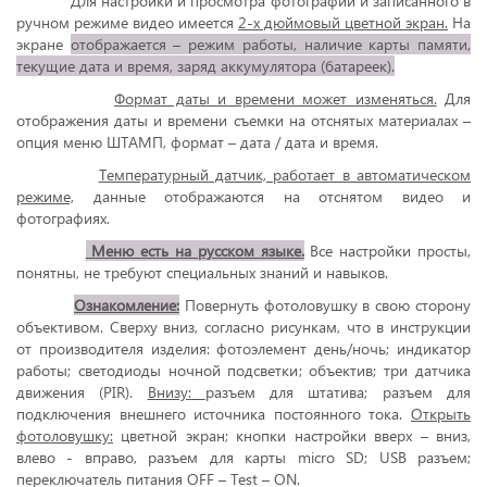
Для настройки и просмотра фотографий и записанного в
ручном режиме видео имеется
2-х дюймовый цветной экран.
На
экране
отображается – режим работы, наличие карты памяти,
текущие дата и время, заряд аккумулятора (батареек).
Формат даты и времени может изменяться.
Для
отображения даты и времени съемки на отснятых материалах –
опция меню ШТАМП, формат – дата / дата и время.
Температурный датчик, работает в автоматическом
режиме,
данные отображаются на отснятом видео и
фотографиях.
Меню есть на русском языке.
Все настройки просты,
понятны, не требуют специальных знаний и навыков.
Ознакомление:
Повернуть фотоловушку в свою сторону
объективом. Сверху вниз, согласно рисункам, что в инструкции
от производителя изделия: фотоэлемент день/ночь; индикатор
работы; светодиоды ночной подсветки; объектив; три датчика
движения (PIR).
Внизу:
разъем для штатива; разъем для
подключения внешнего источника постоянного тока.
Открыть
фотоловушку:
цветной экран; кнопки настройки вверх – вниз,
влево - вправо, разъем для карты micro SD; USB разъем;
переключатель питания OFF – Test – ON.