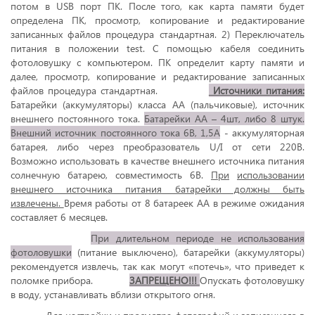
потом в USB порт ПК. После того, как карта памяти будет
определена ПК, просмотр, копирование и редактирование
записанных файлов процедура стандартная. 2) Переключатель
питания в положении test. С помощью кабеля соединить
фотоловушку с компьютером. ПК определит карту памяти и
далее, просмотр, копирование и редактирование записанных
файлов процедура стандартная.
Источники питания:
Батарейки (аккумуляторы) класса АА (пальчиковые), источник
внешнего постоянного тока.
Батарейки АА – 4шт, либо 8 штук.
Внешний источник постоянного тока 6В, 1,5А
- аккумуляторная
батарея, либо через преобразователь U/I от сети 220В.
Возможно использовать в качестве внешнего источника питания
солнечную батарею, совместимость 6В.
При
использовании
внешнего источника питания батарейки должны быть
извлечены.
Время работы от 8 батареек АА в режиме ожидания
составляет 6 месяцев.
При длительном периоде не использования
фотоловушки
(питание выключено), батарейки (аккумуляторы)
рекомендуется извлечь, так как могут «потечь», что приведет к
поломке прибора.
ЗАПРЕЩЕНО!!!
Опускать фотоловушку
в воду, устанавливать вблизи открытого огня.