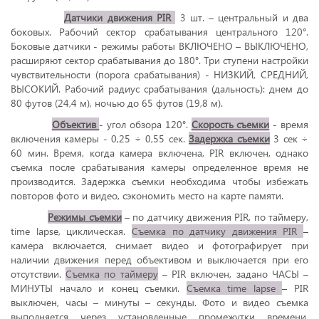
Датчики движения PIR
3 шт. – центральный и два
боковых. Рабочий сектор срабатывания центрального 120°.
Боковые датчики - режимы работы ВКЛЮЧЕНО – ВЫКЛЮЧЕНО,
расширяют сектор срабатывания до 180°. Три ступени настройки
чувствительности (порога срабатывания) - НИЗКИЙ, СРЕДНИЙ,
ВЫСОКИЙ. Рабочий радиус срабатывания (дальность): днем до
80 футов (24,4 м), ночью до 65 футов (19,8 м).
Объектив
- угол обзора 120°.
Скорость съемки
- время
включения камеры - 0,25 ÷ 0,55 сек.
Задержка съемки
3 сек ÷
60 мин. Время, когда камера включена, PIR включен, однако
съемка после срабатывания камеры определенное время не
производится. Задержка съемки необходима чтобы избежать
повторов фото и видео, сэкономить место на карте памяти.
Режимы съемки
– по датчику движения PIR, по таймеру,
time lapse, циклическая.
Съемка по датчику движения PIR
–
камера включается, снимает видео и фотографирует при
наличии движения перед объективом и выключается при его
отсутствии.
Съемка по таймеру
– PIR включен, задано ЧАСЫ –
МИНУТЫ начало и конец съемки.
Съемка time lapse
– PIR
выключен, часы – минуты – секунды. Фото и видео съемка
выполняется через установленные промежутки времени.