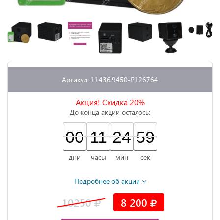
Артикул: 11436.9450-P126764
Акция! Скидка 20%
До конца акции осталось:
00
00
00
00
11
11
24
24
25
58
59
58
дни
часы
мин
сек
Подробнее об акции
10250
8 200