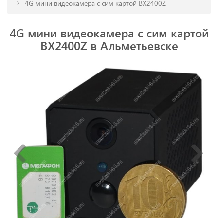
4G мини видеокамера с сим картой BX2400Z
4G мини видеокамера с сим картой
BX2400Z в Альметьевске