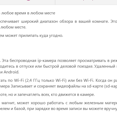
 любое время в любом месте
еспечивает широкий диапазон обзора в вашей комнате. Это
 любом месте.
ем может прилипать куда угодно.
. Эта беспроводная ip-камера позволяет просматривать в ре
ходитесь в отпуске или быстрой деловой поездке. Удаленны
и Android.
ь по Wi-Fi (2,4 ГГц только Wi-Fi) или без Wi-Fi. Когда он ра
амера Записывает и сохраняет видеофайлы на sd-карте (sd-кар
те, но и запечатлеть всех, кто движется в камере.
й магнит, может хорошо работать с любым железным матери
лем и базой, при зарядке во время записи вы можете вручну