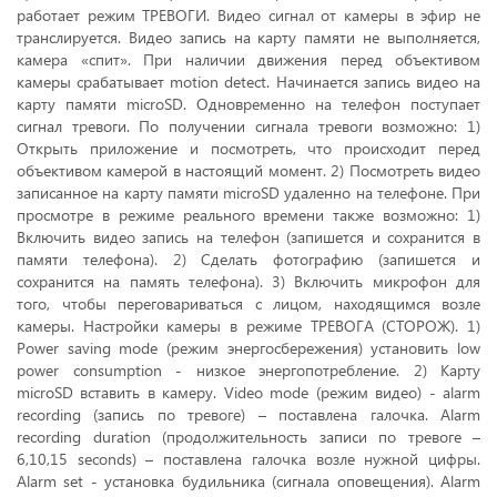
работает режим ТРЕВОГИ. Видео сигнал от камеры в эфир не
транслируется. Видео запись на карту памяти не выполняется,
камера «спит». При наличии движения перед объективом
камеры срабатывает motion detect. Начинается запись видео на
карту памяти microSD. Одновременно на телефон поступает
сигнал тревоги. По получении сигнала тревоги возможно: 1)
Открыть приложение и посмотреть, что происходит перед
объективом камерой в настоящий момент. 2) Посмотреть видео
записанное на карту памяти microSD удаленно на телефоне. При
просмотре в режиме реального времени также возможно: 1)
Включить видео запись на телефон (запишется и сохранится в
памяти телефона). 2) Сделать фотографию (запишется и
сохранится на память телефона). 3) Включить микрофон для
того, чтобы переговариваться с лицом, находящимся возле
камеры. Настройки камеры в режиме ТРЕВОГА (СТОРОЖ). 1)
Power saving mode (режим энергосбережения) установить low
power consumption - низкое энергопотребление. 2) Карту
microSD вставить в камеру. Video mode (режим видео) - alarm
recording (запись по тревоге) – поставлена галочка. Alarm
recording duration (продолжительность записи по тревоге –
6,10,15 seconds) – поставлена галочка возле нужной цифры.
Alarm set - установка будильника (сигнала оповещения). Alarm