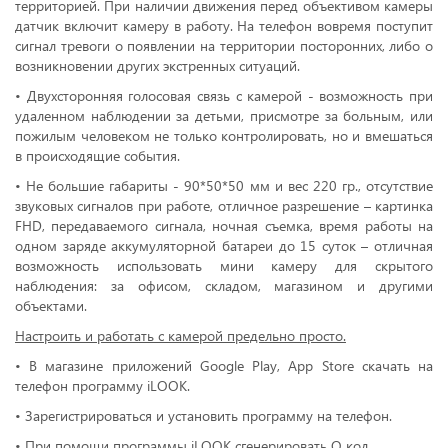
территорией. При наличии движения перед объективом камеры
датчик включит камеру в работу. На телефон вовремя поступит
сигнал тревоги о появлении на территории посторонних, либо о
возникновении других экстренных ситуаций.
• Двухсторонняя голосовая связь с камерой - возможность при
удаленном наблюдении за детьми, присмотре за больным, или
пожилым человеком не только контролировать, но и вмешаться
в происходящие события.
• Не большие габариты - 90*50*50 мм и вес 220 гр., отсутствие
звуковых сигналов при работе, отличное разрешение – картинка
FHD, передаваемого сигнала, ночная съемка, время работы на
одном заряде аккумуляторной батареи до 15 суток – отличная
возможность использовать мини камеру для скрытого
наблюдения: за офисом, складом, магазином и другими
объектами.
Настроить и работать с камерой предельно просто.
• В магазине приложений Google Play, App Store скачать на
телефон программу iLOOK.
• Зарегистрироваться и установить программу на телефон.
• При помощи программы iLOOK сгенерировать Q код .