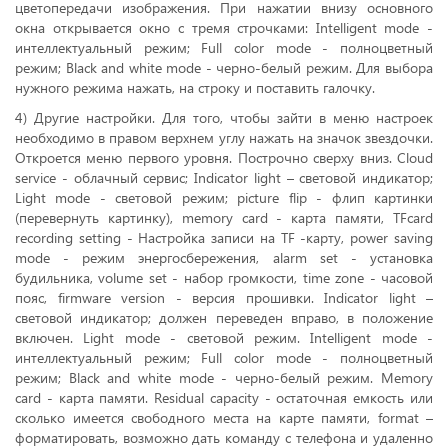
цветопередачи изображения. При нажатии внизу основного
окна открывается окно с тремя строчками: Intelligent mode -
интеллектуальный режим; Full color mode - полноцветный
режим; Black and white mode - черно-белый режим. Для выбора
нужного режима нажать, на строку и поставить галочку.
4) Другие настройки. Для того, чтобы зайти в меню настроек
необходимо в правом верхнем углу нажать на значок звездочки.
Откроется меню первого уровня. Построчно сверху вниз. Cloud
service - облачный сервис; Indicator light – световой индикатор;
Light mode - световой режим; picture flip - флип картинки
(перевернуть картинку), memory card - карта памяти, TFcard
recording setting - Настройка записи на TF -карту, power saving
mode - режим энергосбережения, alarm set - установка
будильника, volume set - набор громкости, time zone - часовой
пояс, firmware version - версия прошивки. Indicator light –
световой индикатор; должен переведен вправо, в положение
включен. Light mode - световой режим. Intelligent mode -
интеллектуальный режим; Full color mode - полноцветный
режим; Black and white mode - черно-белый режим. Memory
card - карта памяти. Residual capacity - остаточная емкость или
сколько имеется свободного места на карте памяти, format –
форматировать, возможно дать команду с телефона и удаленно