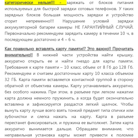
категорически нельзя!!! -
заряжать от блоков питания
используемых для быстрой зарядки сотовых телефонов. У таких
зарядных блоков большая мощность зарядки и устройство
сгорит непременно!!! Нарушение условий зарядки
аккумуляторной батареи камеры НЕ ГАРАНТИЙНЫЙ СЛУЧАЙ.
Первоначально рекомендуем зарядить камеру в течении 10 ч, в
последующем достаточно и 4 – 6 ч.
Как правильно вставлять карту памяти!? Это важно!! Прочитать
внимательно!!
В нижней части устройства найти крышку,
аккуратно открыть ее и найти гнездо для карты памяти.
Требования к карте памяти – 10 класс, объем от 8 Гб до 128 Гб.
Рекомендуем и считаем достаточным карту 10 класса объемом
32 ГБ. Карта памяти вставляется контактной группой в сторону
обратной от объектива камеры. Карту устанавливать аккуратно,
без особого нажима. При этом, в разъеме при легком нажатии
карта должна немного пружинить, а когда будет окончательно
вставлена и зафиксируется раздастся легкий щелчок. Чтобы
вынуть карту лучше всего взять тонкий предмет типа спички или
зубочистки и слегка нажать на карту. Карта в разъеме
перестанет фиксироваться, и пружина ее вытолкнет. Затем карта
аккуратно вынимается дальше. Обращаем внимание, что
неправильная установка карты может привести к поломке