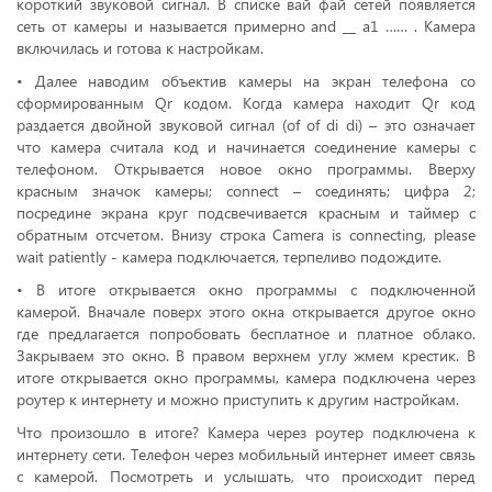
короткий звуковой сигнал. В списке вай фай сетей появляется
сеть от камеры и называется примерно and __ a1 …… . Камера
включилась и готова к настройкам.
• Далее наводим объектив камеры на экран телефона со
сформированным Qr кодом. Когда камера находит Qr код
раздается двойной звуковой сигнал (of of di di) – это означает
что камера считала код и начинается соединение камеры с
телефоном. Открывается новое окно программы. Вверху
красным значок камеры; соnnect – соединять; цифра 2;
посредине экрана круг подсвечивается красным и таймер с
обратным отсчетом. Внизу строка Camera is connecting, please
wait patiently - камера подключается, терпеливо подождите.
• В итоге открывается окно программы с подключенной
камерой. Вначале поверх этого окна открывается другое окно
где предлагается попробовать бесплатное и платное облако.
Закрываем это окно. В правом верхнем углу жмем крестик. В
итоге открывается окно программы, камера подключена через
роутер к интернету и можно приступить к другим настройкам.
Что произошло в итоге? Камера через роутер подключена к
интернету сети. Телефон через мобильный интернет имеет связь
с камерой. Посмотреть и услышать, что происходит перед