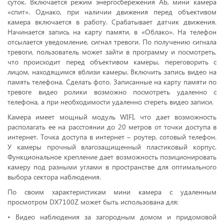
суток. Включается режим энергосбережения АБ, мини камера
«спит». Однако, при наличии движения перед объективом
камера включается в работу. Срабатывает датчик движения.
Начинается запись на карту памяти, в «Облако». На телефон
отсылается уведомление, сигнал тревоги. По получению сигнала
тревоги, пользователь может зайти в программу и посмотреть,
что происходит перед объективом камеры, переговорить с
лицом, находящимся вблизи камеры. Включить запись видео на
память телефона. Сделать фото. Записанные на карту памяти по
тревоге видео ролики возможно посмотреть удаленно с
телефона, а при необходимости удаленно стереть видео записи.
Камера имеет мощный модуль WIFI, что дает возможность
располагать ее на расстоянии до 20 метров от точки доступа в
интернет. Точка доступа в интернет – роутер, сотовый телефон.
У камеры прочный влагозащищенный пластиковый корпус.
Функциональное крепление дает возможность позиционировать
камеру под разными углами в пространстве для оптимального
выбора сектора наблюдения.
По своим характеристикам мини камера с удаленным
просмотром DX7100Z может быть использована для:
• Видео наблюдения за загородным домом и придомовой