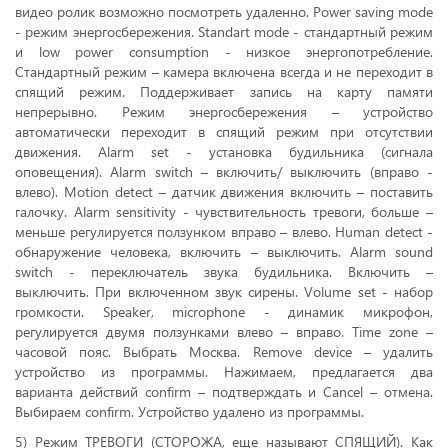
видео ролик возможно посмотреть удаленно. Power saving mode
- режим энергосбережения. Standart mode - стандартный режим
и low power consumption - низкое энергопотребление.
Стандартный режим – камера включена всегда и не переходит в
спящий режим. Поддерживает запись на карту памяти
непрерывно. Режим энергосбережения – устройство
автоматически переходит в спящий режим при отсутствии
движения. Alarm set - установка будильника (сигнала
оповещения). Alarm switch – включить/ выключить (вправо -
влево). Motion detect – датчик движения включить – поставить
галочку. Alarm sensitivity - чувствительность тревоги, больше –
меньше регулируется ползунком вправо – влево. Human detect -
обнаружение человека, включить – выключить. Аlarm sound
switch - переключатель звука будильника. Включить –
выключить. При включенном звук сирены. Volume set - набор
громкости. Speaker, microphone - динамик микрофон,
регулируется двумя ползунками влево – вправо. Time zone –
часовой пояс. Выбрать Москва. Remove device – удалить
устройство из программы. Нажимаем, предлагается два
варианта действий сonfirm – подтверждать и Cancel – отмена.
Выбираем сonfirm. Устройство удалено из программы.
5) Режим ТРЕВОГИ (СТОРОЖА, еще называют СПЯЩИЙ). Как