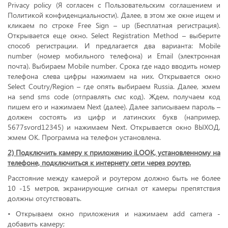
Privacy policy (Я согласен с Пользовательским соглашением и
Политикой конфиденциальности). Далее, в этом же окне ищем и
кликаем по строке Free Sign – up (Бесплатная регистрация).
Открывается еще окно. Select Registration Method – выберите
способ регистрации. И предлагается два варианта: Mobile
number (номер мобильного телефона) и Email (электронная
почта). Выбираем Mobile number. Срока где надо вводить номер
телефона слева цифры нажимаем на них. Открывается окно
Select Coutry/Region – где опять выбираем Russia. Далее, жмем
на send sms code (отправлять смс код). Ждем, получаем код
пишем его и нажимаем Next (далее). Далее записываем пароль –
должен состоять из цифр и латинских букв (например,
5677svord12345) и нажимаем Next. Открывается окно ВЫХОД,
жмем ОК. Программа на телефон установлена.
2) Подключить камеру к приложению iLOOK, установленному на
телефоне, подключиться к интернету сети через роутер.
Расстояние между камерой и роутером должно быть не более
10 -15 метров, экранирующие сигнал от камеры препятствия
должны отсутствовать.
• Открываем окно приложения и нажимаем add camera -
добавить камеру;