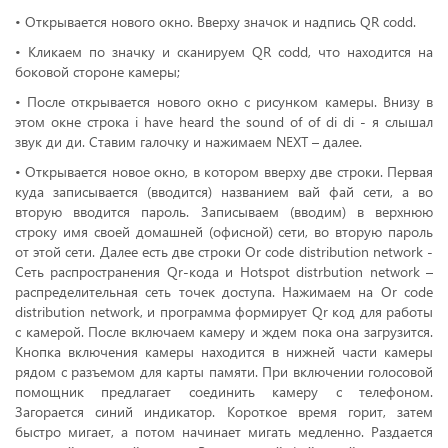
• Открывается нового окно. Вверху значок и надпись QR codd.
• Кликаем по значку и сканируем QR codd, что находится на
боковой стороне камеры;
• После открывается нового окно с рисунком камеры. Внизу в
этом окне строка i have heard the sound of of di di - я слышал
звук ди ди. Ставим галочку и нажимаем NEXT – далее.
• Открывается новое окно, в котором вверху две строки. Первая
куда записывается (вводится) названием вай фай сети, а во
вторую вводится пароль. Записываем (вводим) в верхнюю
строку имя своей домашней (офисной) сети, во вторую пароль
от этой сети. Далее есть две строки Or code distribution network -
Сеть распространения Qr-кода и Hotspot distrbution network –
распределительная сеть точек доступа. Нажимаем на Or code
distribution network, и программа формирует Qr код для работы
с камерой. После включаем камеру и ждем пока она загрузится.
Кнопка включения камеры находится в нижней части камеры
рядом с разъемом для карты памяти. При включении голосовой
помощник предлагает соединить камеру с телефоном.
Загорается синий индикатор. Короткое время горит, затем
быстро мигает, а потом начинает мигать медленно. Раздается