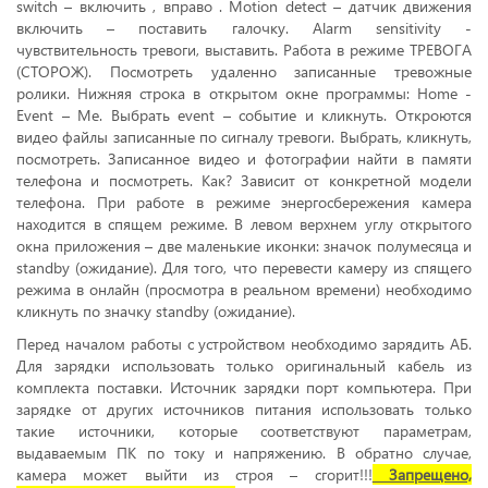
switch – включить , вправо . Motion detect – датчик движения
включить – поставить галочку. Alarm sensitivity -
чувствительность тревоги, выставить. Работа в режиме ТРЕВОГА
(СТОРОЖ). Посмотреть удаленно записанные тревожные
ролики. Нижняя строка в открытом окне программы: Home -
Event – Me. Выбрать event – событие и кликнуть. Откроются
видео файлы записанные по сигналу тревоги. Выбрать, кликнуть,
посмотреть. Записанное видео и фотографии найти в памяти
телефона и посмотреть. Как? Зависит от конкретной модели
телефона. При работе в режиме энергосбережения камера
находится в спящем режиме. В левом верхнем углу открытого
окна приложения – две маленькие иконки: значок полумесяца и
standby (ожидание). Для того, что перевести камеру из спящего
режима в онлайн (просмотра в реальном времени) необходимо
кликнуть по значку standby (ожидание).
Перед началом работы с устройством необходимо зарядить АБ.
Для зарядки использовать только оригинальный кабель из
комплекта поставки. Источник зарядки порт компьютера. При
зарядке от других источников питания использовать только
такие источники, которые соответствуют параметрам,
выдаваемым ПК по току и напряжению. В обратно случае,
камера может выйти из строя – сгорит!!!
Запрещено,