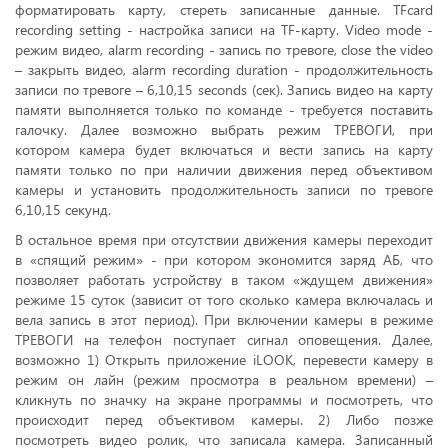
форматировать карту, стереть записанные данные. TFcard
recording setting - настройка записи на TF-карту. Video mode -
режим видео, alarm recording - запись по тревоге, close the video
– закрыть видео, alarm recording duration - продолжительность
записи по тревоге – 6,10,15 seconds (сек). Запись видео на карту
памяти выполняется только по команде - требуется поставить
галочку. Далее возможно выбрать режим ТРЕВОГИ, при
котором камера будет включаться и вести запись на карту
памяти только по при наличии движения перед объективом
камеры и установить продолжительность записи по тревоге
6,10,15 секунд.
В остальное время при отсутствии движения камеры переходит
в «спящий режим» - при котором экономится заряд АБ, что
позволяет работать устройству в таком «ждущем движения»
режиме 15 суток (зависит от того сколько камера включалась и
вела запись в этот период). При включении камеры в режиме
ТРЕВОГИ на телефон поступает сигнал оповещения. Далее,
возможно 1) Открыть приложение iLOOK, перевести камеру в
режим он лайн (режим просмотра в реальном времени) –
кликнуть по значку на экране программы и посмотреть, что
происходит перед объективом камеры. 2) Либо позже
посмотреть видео ролик, что записала камера. Записанный