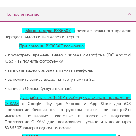
Полное описание
Мини камера BX3650Z
в
режиме реального времени
передает видео сигнал через интернет.
При помощи BX3650Z возможно:
• посмотреть времени видео с экрана смартфона (ОС Android,
iOS); • выполнить фотосъемку,
• записать видео с экрана в память телефона,
• выполнить запись видео на карту памяти SD.
• запись в Облако (услуга платная).
Для работы с bx 3650Z необходимо скачать приложение
O-KAM
с Google Play для Android и App Store для iOS.
Приложение бесплатное, на русском языке. При настройке
имеются пошаговые текстовые и голосовые подсказки.
Приложение O-KAM дает возможность установить до четырех
BX3650Z камер в одном телефоне.