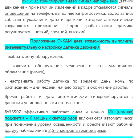
Bx3650Z транслирует видео сигнал непрерывно.
Датчик
движения -
при наличии изменений в кадре
отсылаются сигналы
оповещения
на телефон, выполняется фотосъемка, видео запись
события с указанием даты и времени, которые автоматически
сохраняются приложения. Порог срабатывания датчика
регулируется - низкий, средний, высокий.
Приложение O-KAM дает возможность выполнить
интеллектуальную настройку датчика движения:
- выбрать зону обнаружения,
- включить обнаружение человека и его гуманоидное
обрамление (рамку);
- настраивать работу датчика по времени: день, ночь, по
расписанию – дни недели, начало (старт) и окончание работы.
Время работы и дата автоматически синхронизируются с
данными установленными на телефоне.
Bx3650Z эффективно работает днем и ночью.
ИК (ночная)
подсветка – 6 мощных светодиодов
включаются автоматически
при понижении уровня освещенности и обеспечивают
рабочий
радиус
наблюдения в
2,5–5 метров в темное время
.