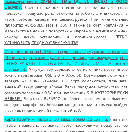
Возможно вести СКРЫТОЕ НАБЛЮДЕНИЕ, ВИДЕО и ФОТО
СЪЕМКУ.
Свет от ночной подсветки не видим для глаза
человека. Предусмотрено отключение рабочего индикатора. В
итоге, работы камеры не демаскируется. При минимальных
габаритах 40х35мм, весе в 36г, а также за счет крепления –
магнитного на ножке с поворотным шаровым механизмом мини
камеру легко установить и позиционировать.
ЛЕГКО
УСТАНОВИТЬ, ТРУДНО ОБНАРУЖИТЬ!!
Источник питания bx3650 - встроенная аккумуляторная батарея.
Мини камера может работать при зарядке аккумулятора -
ВРЕМЯ РАБОТЫ НЕ ОГРАНИЧЕНО, И АВТОНОМНО 2ч без до
зарядки АБ.
Аккумулятор заряжается от источника постоянного
тока с параметрами USB 2.0 – 0,5А, 5В. Возможные источники
зарядки АБ мини камеры: USB порт компьютера, планшета,
внешний аккумулятор (Power Bank), зарядное устройство для
сотового телефона с 0,5А при напряжении 5 В.
КАТЕГОРИЧЕСКИ
НЕЛЬЗЯ!!
Заряжать Bx3650Z от блоков питания для быстрой
зарядки смартфонов. Большая мощность, мини камера выйдет
из строя, сгорит, случай не гарантийный.
Карта памяти – microSD, 10 класс, объем до 128 ГБ.
Для того,
чтобы правильно вставить карту необходимо повернуть ее
контактной группой в сторону объектива. Вставлять плавно, без