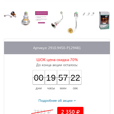
Артикул: 2910.9450-P129481
ШОК цена скидка 70%
До конца акции осталось:
00
00
00
19
19
00
57
57
00
21
21
22
дни
часы
мин
сек
Подробнее об акции
7833
2 350