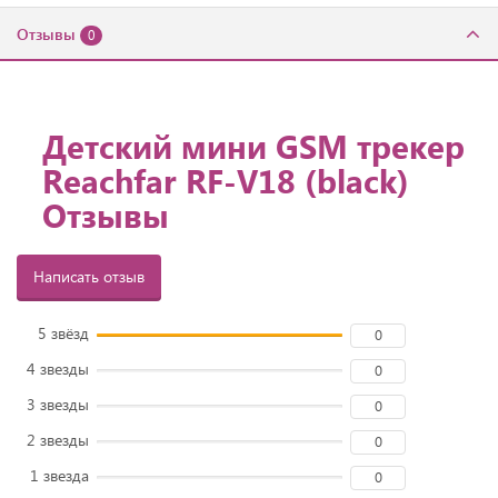
Отзывы
0
Детский мини GSM трекер
Reachfar RF-V18 (black)
Отзывы
Написать отзыв
5 звёзд
0
4 звезды
0
3 звезды
0
2 звезды
0
1 звезда
0