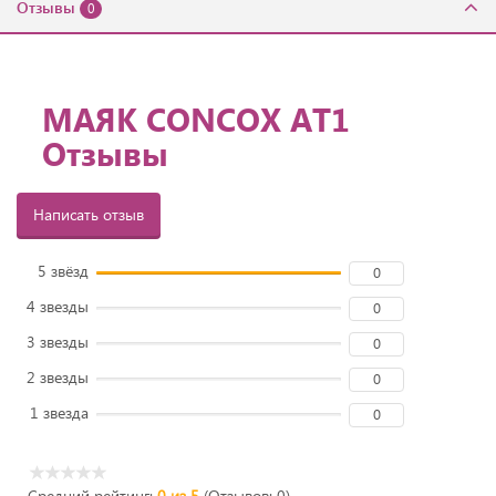
Отзывы
0
МАЯК CONCOX AT1
Отзывы
Написать отзыв
5 звёзд
0
4 звезды
0
3 звезды
0
2 звезды
0
1 звезда
0
Средний рейтинг:
0 из 5
(Отзывов: 0)