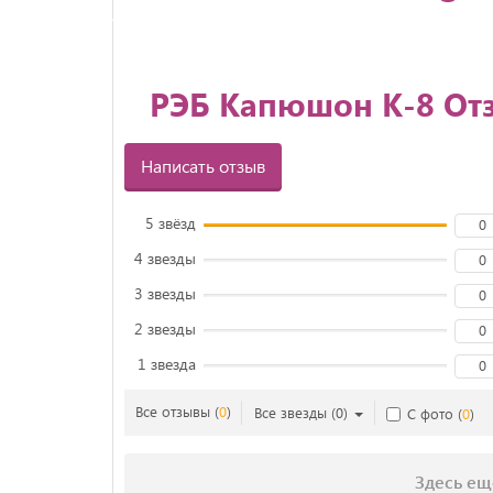
РЭБ Капюшон К-8 От
Написать отзыв
5 звёзд
0
4 звезды
0
3 звезды
0
2 звезды
0
1 звезда
0
Все отзывы
(
0
)
Все звезды
(
0
)
С фото
(
0
)
Здесь ещ