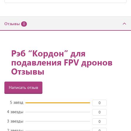
Отзывы
0
Рэб “Кордон” для
подавления FPV дронов
Отзывы
Написать отзыв
5 звёзд
0
4 звезды
0
3 звезды
0
2 звезды
0