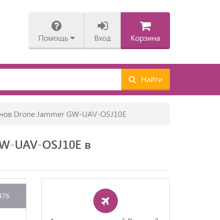
Помощь
Вход
Корзина
Найти
онов Drone Jammer GW-UAV-OSJ10E
GW-UAV-OSJ10E в
476