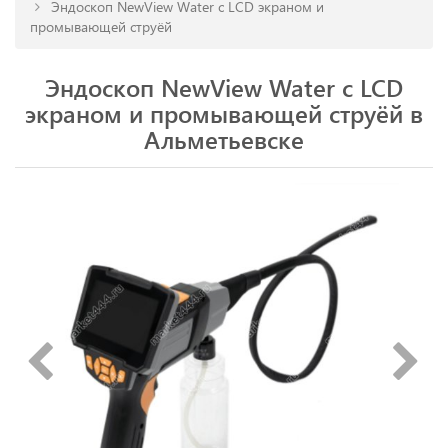
Эндоскоп NewView Water с LCD экраном и
промывающей струёй
Эндоскоп NewView Water с LCD
экраном и промывающей струёй в
Альметьевске