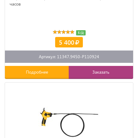
часов
5 (1)
5 400
Артикул: 11347.9450-P110924
Подробнее
Заказать