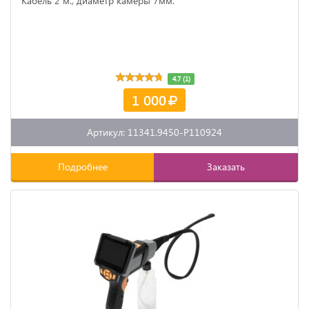
Кабель 2 м., диаметр камеры 7мм.
4.7 (1)
1 000
Артикул: 11341.9450-P110924
Подробнее
Заказать