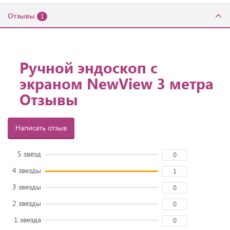
Отзывы
1
Ручной эндоскоп с
экраном NewView 3 метра
Отзывы
Написать отзыв
5 звёзд
0
4 звезды
1
3 звезды
0
2 звезды
0
1 звезда
0